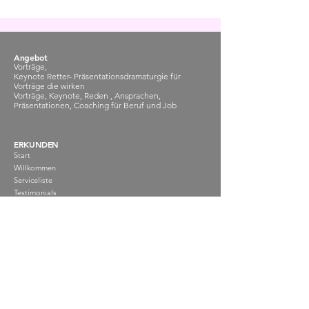
Angebot
Vorträge,
Keynote Retter- Präsentationsdramaturgie für
Vorträge die wirken
Vorträge, Keynote, Reden , Ansprachen,
Präsentationen, Coaching für Beruf und Job
ERKUNDEN
Start
Willkommen
Serviceliste
Testimonials
Online Buchen
Blogfeed
INFORMATIONEN
Datenschutzerklärung
Impressum
Barrierefreiheitserklärung
Allgemeine Geschäftsbedingungen