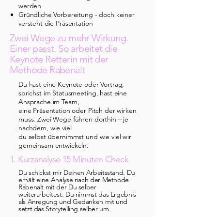
werden
Gründliche Vorbereitung - doch keiner
versteht die Präsentation
​​​​Zwei Wege zu mehr Wirkung.
Einer passt. So arbeitet die
Keynote Retterin mit der
Methode Rabenalt
Du hast eine Keynote oder Vortrag,
sprichst im Statusmeeting, hast eine
Ansprache im Team,
eine Präsentation oder Pitch der wirken
muss. Zwei Wege führen dorthin – je
nachdem, wie viel
du selbst übernimmst und wie viel wir
gemeinsam entwickeln.
1. Kurzanalyse 15 Minuten Check​
Du schickst mir Deinen Arbeitsstand. Du
erhält eine Analyse nach der Methode
Rabenalt mit der Du selber
weiterarbeitest. Du nimmst das Ergebnis
als Anregung und Gedanken mit und
setzt das Storytelling selber um.