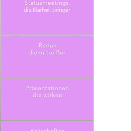
Statusmeetings
die Klarheit bringen
Reden
die mitreißen
Präsentationen
die wirken
Botschaften