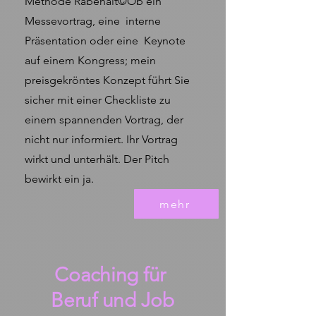
Methode Rabenalt©Ob ein
Messevortrag, eine interne
Präsentation oder eine Keynote
auf einem Kongress; mein
preisgekröntes Konzept führt Sie
sicher mit einer Checkliste zu
einem spannenden Vortrag, der
nicht nur informiert. Ihr Vortrag
wirkt und unterhält. Der Pitch
bewirkt ein ja.
mehr
Coaching für
Beruf und Job