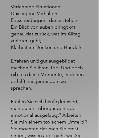
Verfahrene Situationen.
Das eigene Verhalten.
Entscheidungen, die anstehen.
Ein Blick von außen bringt oft
genau das zurück, was im Alltag
verloren geht;
Klarheit im Denken und Handeln.
Erfahren und gut ausgebildet
machen Sie Ihren Job. Und doch
gibt es diese Momente, in denen
es hilft, mit jemandem zu
sprechen.
Fühlen Sie sich häufig kritisiert,
manipuliert, übergangen oder
emotional ausgelaugt? Arbeiten
Sie min einem toxischem Umfeld ?
Sie möchten das man Sie ernst
nimmt, wissen aber nicht wie Sie