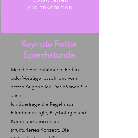
die ankommen
Keynote Retter
Sprechstunde
Manche Präsentationen, Reden
oder Vorträge fesseln uns vom
ersten Augenblick. Das können Sie
auch.
Ich übertrage die Regeln aus
Filmdramaturgie, Psychologie und
Kommunikation in ein
strukturiertes Konzept. Die